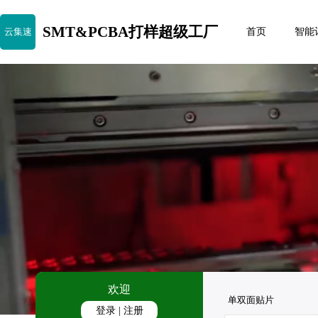
SMT&PCBA打样超级工厂
云集速
首页
智能
欢迎
单双面贴片
登录
|
注册