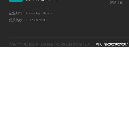
智能计价
企业邮箱：hjwypcba@163.com
联系热线：13128802199
Copyriht@版权所有 宏锦伟业@宏锦伟业科技有限公司
粤ICP备2023029207