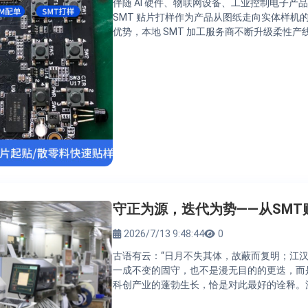
伴随 AI 硬件、物联网设备、工业控制电子
SMT 贴片打样作为产品从图纸走向实体样
优势，本地 SMT 加工服务商不断升级柔性
守正为源，迭代为势——从SM
2026/7/13 9:48:44
0
古语有云：“日月不失其体，故蔽而复明；江
一成不变的固守，也不是漫无目的的更迭，而
科创产业的蓬勃生长，恰是对此最好的诠释。深