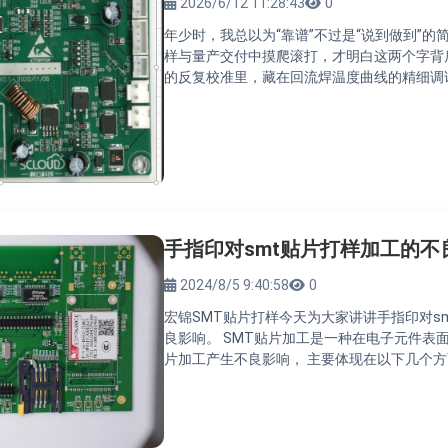
2026/6/12 11:28:43
0
年少时，我总以为“靠谱”不过是“说到做到”的
样与量产交付中摸爬滚打，才明白这两个字背
的反复校准里，藏在回流焊温度曲线的精细调
手指印对smt贴片打样加工的不
2024/8/5 9:40:58
0
宏锦SMT贴片打样今天为大家讲讲手指印对s
良影响。 SMT贴片加工是一种在电子元件表面
片加工产生不良影响， 主要体现在以下几个方